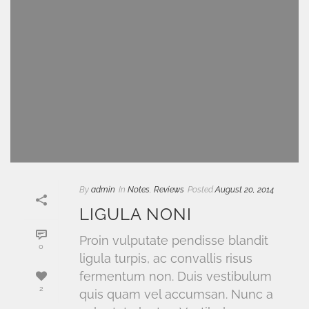
By
admin
In
Notes
,
Reviews
Posted
August 20, 2014
LIGULA NONI
Proin vulputate pendisse blandit
0
ligula turpis, ac convallis risus
fermentum non. Duis vestibulum
2
quis quam vel accumsan. Nunc a