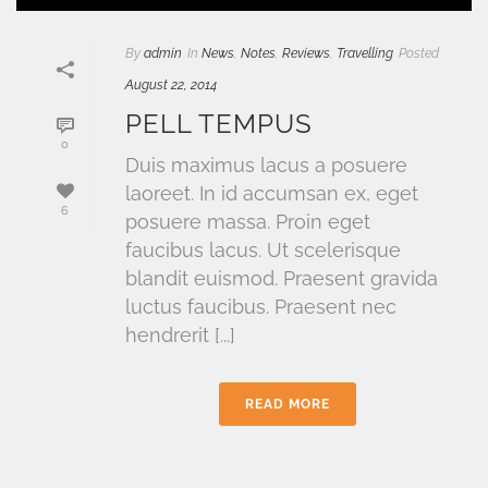
By
admin
In
News
,
Notes
,
Reviews
,
Travelling
Posted
August 22, 2014
PELL TEMPUS
0
Duis maximus lacus a posuere
laoreet. In id accumsan ex, eget
6
posuere massa. Proin eget
faucibus lacus. Ut scelerisque
blandit euismod. Praesent gravida
luctus faucibus. Praesent nec
hendrerit [...]
READ MORE